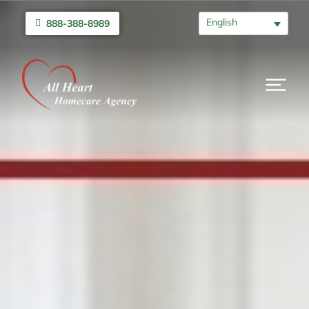
English
888-388-8989