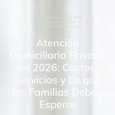
Published: February 26, 2026
Updated: June 4, 2026
Blog
,
For Patients
,
News
Atención
Domiciliaria Privada
en 2026: Costos,
Servicios y Lo que
las Familias Deben
Esperar