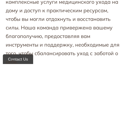
комплексные услуги медицинского ухода на
дому и доступ к практическим ресурсам,
чтобы вы могли отдохнуть и восстановить
силы. Наша команда привержена вашему
благополучию, предоставляя вам
инструменты и поддержку, необходимые для
того, чтобы сбалансировать уход с заботой о
Contact Us
себе.
Мы можем связать вас с общественными
группами для дополнительной поддержки,
помочь в школьной коммуникации и взять на
себя управление лекарствами — чтобы вы
могли направлять свою энергию на создание
благоприятной образовательной среды дома.