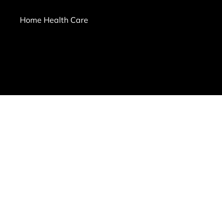
Home Health Care
ms of Use
|
Privacy Policy
|
Workplace Posters
|
Sitemap