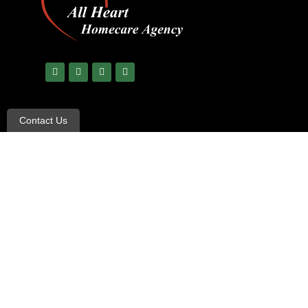
Contact Us
© Copyright 2023 All Rights Reserved –
All Heart Care
|
Ter
Non-Discrimination and Language Assistance notice