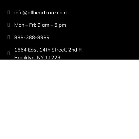
info@allheartcare.com
Mon – Fri: 9 am – 5 pm
888-388-8989
1664 East 14th Street, 2nd Fl
Brooklyn, NY 11229
260 W 35th St, 7th floor, Suit 702
New York, NY 10001