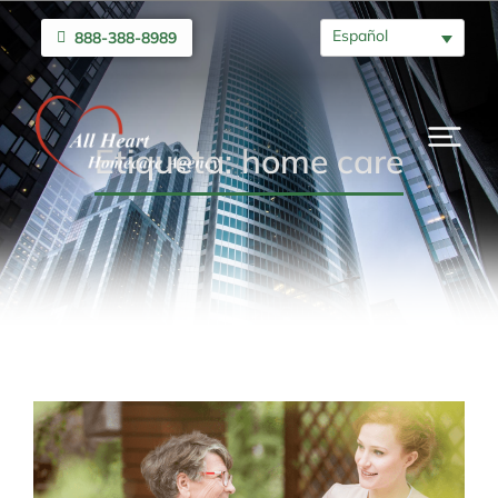
Español
888-388-8989
Etiqueta: home care