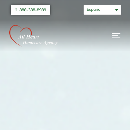
Español
888-388-8989