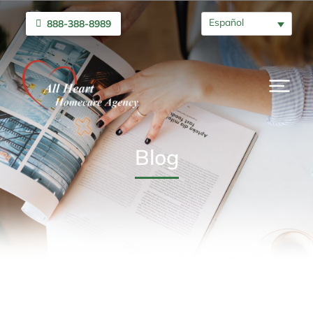
Español
888-388-8989
Blog