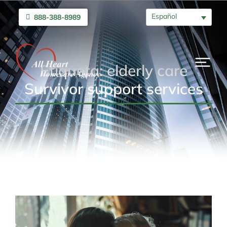
Español
888-388-8989
Etiqueta: elderly care
Survivor support services