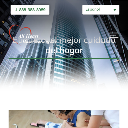
Español
888-388-8989
Etiqueta: el mejor cuidado
del hogar