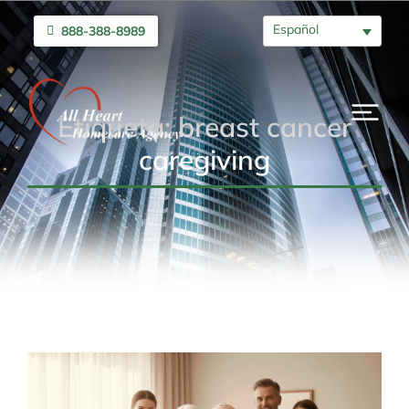
Español
888-388-8989
Etiqueta: breast cancer
caregiving