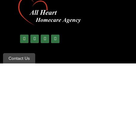
Contact Us
© Copyright 2023 All Rights Reserved –
All Heart Care
|
Ter
Non-Discrimination and Language Assistance notice