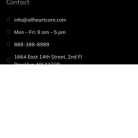
Contact
info@allheartcare.com
Mon – Fri: 9 am – 5 pm
888-388-8989
1664 East 14th Street, 2nd Fl
Brooklyn, NY 11229
260 W 35th St, 7th floor, Suit 702
New York, NY 10001