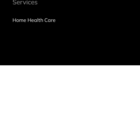
Services
Home Health Care
ms of Use
|
Privacy Policy
|
Workplace Posters
|
Sitemap